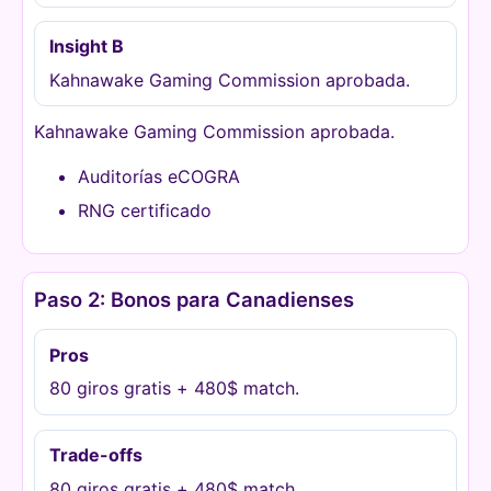
Insight B
Kahnawake Gaming Commission aprobada.
Kahnawake Gaming Commission aprobada.
Auditorías eCOGRA
RNG certificado
Paso 2: Bonos para Canadienses
Pros
80 giros gratis + 480$ match.
Trade-offs
80 giros gratis + 480$ match.