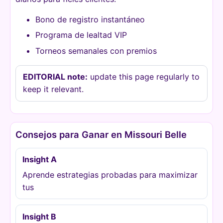
Bono de registro instantáneo
Programa de lealtad VIP
Torneos semanales con premios
EDITORIAL note:
update this page regularly to
keep it relevant.
Consejos para Ganar en Missouri Belle
Insight A
Aprende estrategias probadas para maximizar
tus
Insight B