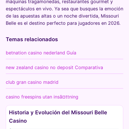
máquinas tragamonedas, restaurantes gourmet y
espectáculos en vivo. Ya sea que busques la emoción
de las apuestas altas o un noche divertida, Missouri
Belle es el destino perfecto para jugadores en 2026.
Temas relacionados
betnation casino nederland Guía
new zealand casino no deposit Comparativa
club gran casino madrid
casino freespins utan insã¤ttning
Historia y Evolución del Missouri Belle
Casino