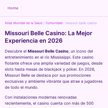
Home
Atlas Mundial de la Salud
/
Comunidad
/
missouri belle casino
Missouri Belle Casino: La Mejor
Experiencia en 2026
Descubre el
Missouri Belle Casino
, un ícono del
entretenimiento en el río Mississippi. Este casino
flotante ofrece una amplia variedad de juegos, desde
slots hasta mesas de blackjack y póker. En 2026,
Missouri Belle se destaca por sus promociones
exclusivas y ambiente vibrante que atrae a jugadores
de todo el mundo.
Con instalaciones modernas renovadas
recientemente, el casino cuenta con más de 500