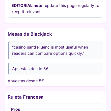
EDITORIAL note:
update this page regularly to
keep it relevant.
Mesas de Blackjack
"casino santfeliuenc is most useful when
readers can compare options quickly."
Apuestas desde 5€.
Apuestas desde 5€.
Ruleta Francesa
Pros