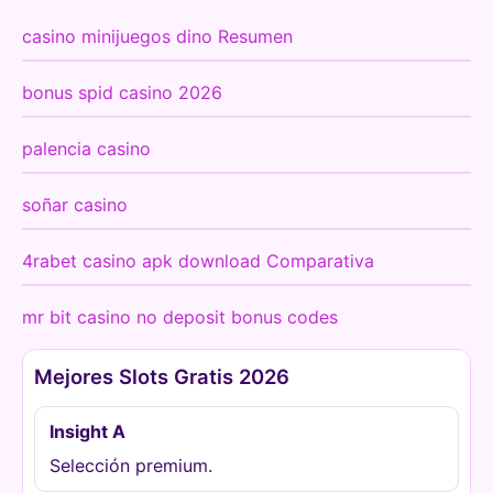
casino minijuegos dino Resumen
bonus spid casino 2026
palencia casino
soñar casino
4rabet casino apk download Comparativa
mr bit casino no deposit bonus codes
Mejores Slots Gratis 2026
Insight A
Selección premium.