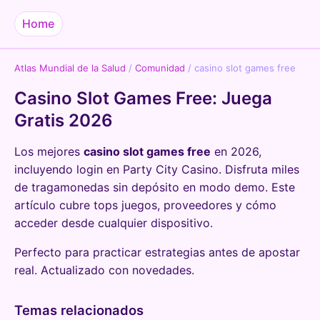
Home
Atlas Mundial de la Salud
/
Comunidad
/
casino slot games free
Casino Slot Games Free: Juega
Gratis 2026
Los mejores
casino slot games free
en 2026,
incluyendo login en Party City Casino. Disfruta miles
de tragamonedas sin depósito en modo demo. Este
artículo cubre tops juegos, proveedores y cómo
acceder desde cualquier dispositivo.
Perfecto para practicar estrategias antes de apostar
real. Actualizado con novedades.
Temas relacionados