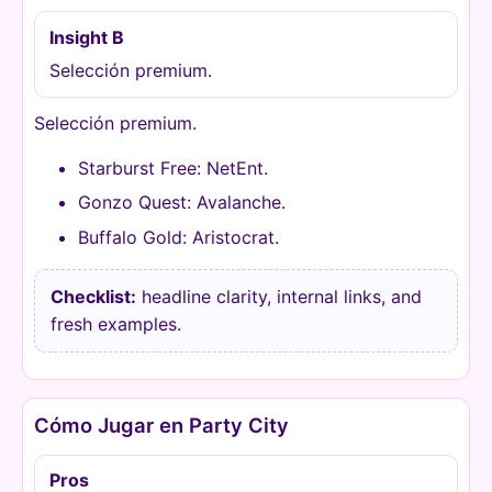
Insight B
Selección premium.
Selección premium.
Starburst Free: NetEnt.
Gonzo Quest: Avalanche.
Buffalo Gold: Aristocrat.
Checklist:
headline clarity, internal links, and
fresh examples.
Cómo Jugar en Party City
Pros