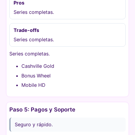
Pros
Series completas.
Trade-offs
Series completas.
Series completas.
Cashville Gold
Bonus Wheel
Mobile HD
Paso 5: Pagos y Soporte
Seguro y rápido.