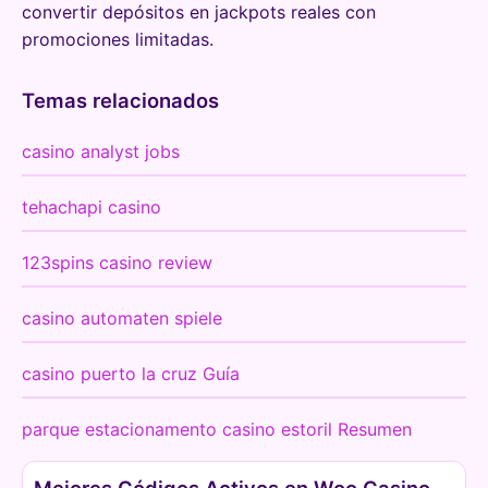
convertir depósitos en jackpots reales con
promociones limitadas.
Temas relacionados
casino analyst jobs
tehachapi casino
123spins casino review
casino automaten spiele
casino puerto la cruz Guía
parque estacionamento casino estoril Resumen
Mejores Códigos Activos en Woo Casino