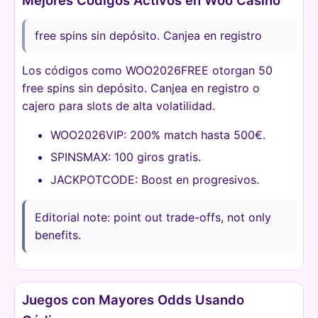
free spins sin depósito. Canjea en registro
Los códigos como WOO2026FREE otorgan 50
free spins sin depósito. Canjea en registro o
cajero para slots de alta volatilidad.
WOO2026VIP: 200% match hasta 500€.
SPINSMAX: 100 giros gratis.
JACKPOTCODE: Boost en progresivos.
Editorial note: point out trade-offs, not only
benefits.
Juegos con Mayores Odds Usando