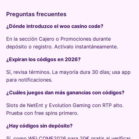
Preguntas frecuentes
¿Dónde introduzco el woo casino code?
En la sección Cajero o Promociones durante
depósito o registro. Actívalo instantáneamente.
¿Expiran los códigos en 2026?
Sí, revisa términos. La mayoría dura 30 días; usa app
para notificaciones.
¿Cuáles juegos dan más ganancias con códigos?
Slots de NetEnt y Evolution Gaming con RTP alto.
Prueba con free spins primero.
¿Hay códigos sin depósito?
Sí, como WELCOME2026 para 20€ gratis al verificar