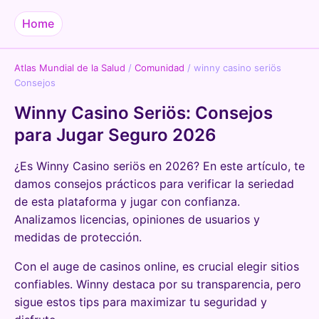
Home
Atlas Mundial de la Salud
/
Comunidad
/
winny casino seriös
Consejos
Winny Casino Seriös: Consejos
para Jugar Seguro 2026
¿Es Winny Casino seriös en 2026? En este artículo, te
damos consejos prácticos para verificar la seriedad
de esta plataforma y jugar con confianza.
Analizamos licencias, opiniones de usuarios y
medidas de protección.
Con el auge de casinos online, es crucial elegir sitios
confiables. Winny destaca por su transparencia, pero
sigue estos tips para maximizar tu seguridad y