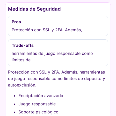
Medidas de Seguridad
Pros
Protección con SSL y 2FA. Además,
Trade-offs
herramientas de juego responsable como
límites de
Protección con SSL y 2FA. Además, herramientas
de juego responsable como límites de depósito y
autoexclusión.
Encriptación avanzada
Juego responsable
Soporte psicológico