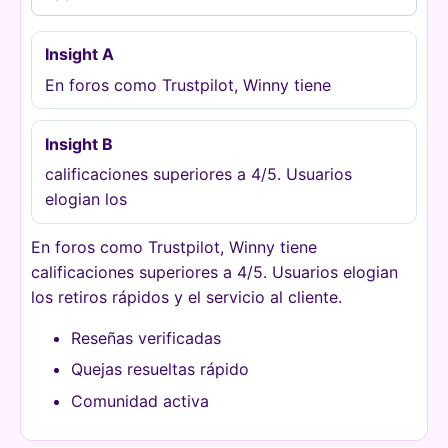
Insight A
En foros como Trustpilot, Winny tiene
Insight B
calificaciones superiores a 4/5. Usuarios
elogian los
En foros como Trustpilot, Winny tiene
calificaciones superiores a 4/5. Usuarios elogian
los retiros rápidos y el servicio al cliente.
Reseñas verificadas
Quejas resueltas rápido
Comunidad activa