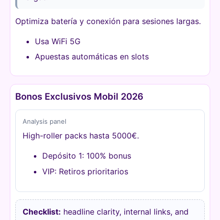
Optimiza batería y conexión para sesiones largas.
Usa WiFi 5G
Apuestas automáticas en slots
Bonos Exclusivos Mobil 2026
Analysis panel
High-roller packs hasta 5000€.
Depósito 1: 100% bonus
VIP: Retiros prioritarios
Checklist:
headline clarity, internal links, and