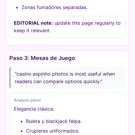
Zonas fumadores separadas.
EDITORIAL note:
update this page regularly to
keep it relevant.
Paso 3: Mesas de Juego
"casino espinho photos is most useful when
readers can compare options quickly."
Analysis panel
Elegancia clásica.
Ruleta y blackjack felpa.
Crupieres uniformados.