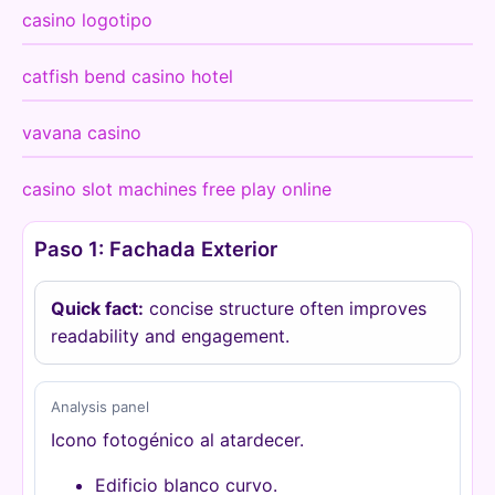
casino logotipo
catfish bend casino hotel
vavana casino
casino slot machines free play online
Paso 1: Fachada Exterior
Quick fact:
concise structure often improves
readability and engagement.
Analysis panel
Icono fotogénico al atardecer.
Edificio blanco curvo.