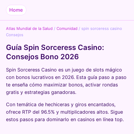
Home
Atlas Mundial de la Salud
/
Comunidad
/
spin sorceress casino
Consejos
Guía Spin Sorceress Casino:
Consejos Bono 2026
Spin Sorceress Casino es un juego de slots mágico
con bonos lucrativos en 2026. Esta guía paso a paso
te enseña cómo maximizar bonos, activar rondas
gratis y estrategias ganadoras.
Con temática de hechiceras y giros encantados,
ofrece RTP del 96.5% y multiplicadores altos. Sigue
estos pasos para dominarlo en casinos en línea top.