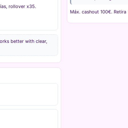
ías, rollover x35.
Máx. cashout 100€. Retira 
rks better with clear,