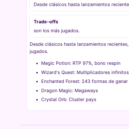
Desde clásicos hasta lanzamientos reciente
Trade-offs
son los más jugados.
Desde clásicos hasta lanzamientos recientes,
jugados.
Magic Potion: RTP 97%, bono respin
Wizard's Quest: Multiplicadores infinitos
Enchanted Forest: 243 formas de ganar
Dragon Magic: Megaways
Crystal Orb: Cluster pays