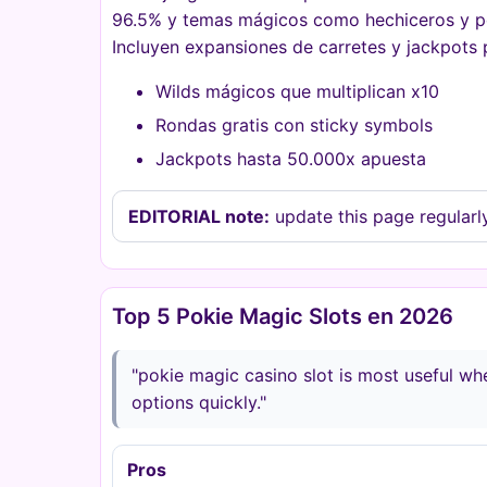
96.5% y temas mágicos como hechiceros y p
Incluyen expansiones de carretes y jackpots 
Wilds mágicos que multiplican x10
Rondas gratis con sticky symbols
Jackpots hasta 50.000x apuesta
EDITORIAL note:
update this page regularly
Top 5 Pokie Magic Slots en 2026
"pokie magic casino slot is most useful w
options quickly."
Pros