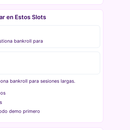
ar en Estos Slots
tiona bankroll para
ona bankroll para sesiones largas.
jos
s
modo demo primero