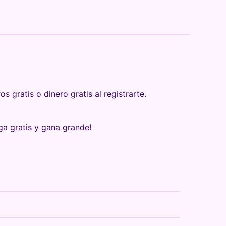
 gratis o dinero gratis al registrarte.
ga gratis y gana grande!