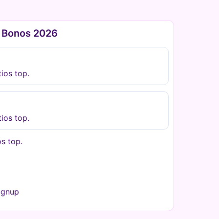
s Bonos 2026
ios top.
ios top.
os top.
signup