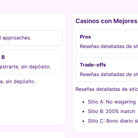
Casinos con Mejore
Pros
al approaches.
Reseñas detalladas de sit
t B
Trade-offs
istrarte, sin depósito.
Reseñas detalladas de sit
e, sin depósito.
Reseñas detalladas de siti
Sitio A: No wagering
Sitio B: 200% match
Sitio C: Bono diario 