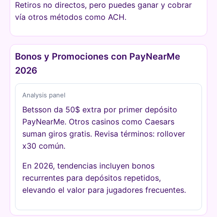
Retiros no directos, pero puedes ganar y cobrar
vía otros métodos como ACH.
Bonos y Promociones con PayNearMe
2026
Analysis panel
Betsson da 50$ extra por primer depósito
PayNearMe. Otros casinos como Caesars
suman giros gratis. Revisa términos: rollover
x30 común.
En 2026, tendencias incluyen bonos
recurrentes para depósitos repetidos,
elevando el valor para jugadores frecuentes.