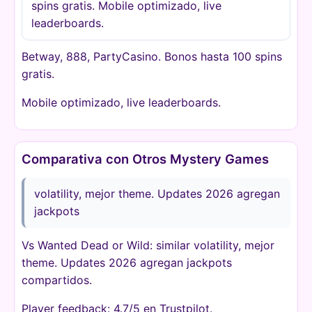
spins gratis. Mobile optimizado, live
leaderboards.
Betway, 888, PartyCasino. Bonos hasta 100 spins
gratis.
Mobile optimizado, live leaderboards.
Comparativa con Otros Mystery Games
volatility, mejor theme. Updates 2026 agregan
jackpots
Vs Wanted Dead or Wild: similar volatility, mejor
theme. Updates 2026 agregan jackpots
compartidos.
Player feedback: 4.7/5 en Trustpilot.