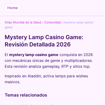
Home
Atlas Mundial de la Salud
/
Comunidad
/
mystery lamp casino
game
Mystery Lamp Casino Game:
Revisión Detallada 2026
El
mystery lamp casino game
conquista en 2026
con mecánicas únicas de genie y multiplicadores.
Esta revisión analiza gameplay, RTP y sitios top.
Inspirado en Aladdin, activa lamps para wishes
masivos.
Temas relacionados