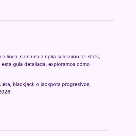
en línea. Con una amplia selección de slots,
n esta guía detallada, exploramos cómo
leta, blackjack o jackpots progresivos,
2026!