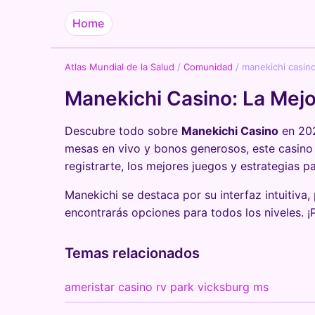
Home
Atlas Mundial de la Salud
/
Comunidad
/
manekichi casin
Manekichi Casino: La Mej
Descubre todo sobre
Manekichi Casino
en 202
mesas en vivo y bonos generosos, este casino 
registrarte, los mejores juegos y estrategias 
Manekichi se destaca por su interfaz intuitiva
encontrarás opciones para todos los niveles. ¡
Temas relacionados
ameristar casino rv park vicksburg ms