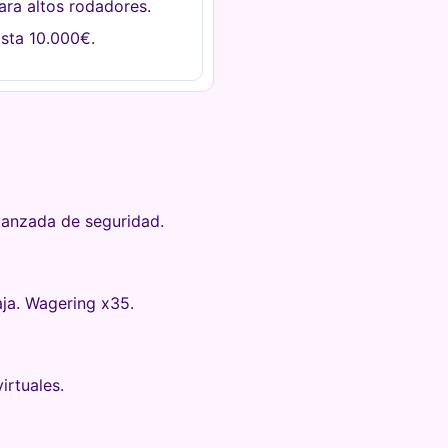
ra altos rodadores.
sta 10.000€.
avanzada de seguridad.
aja. Wagering x35.
irtuales.