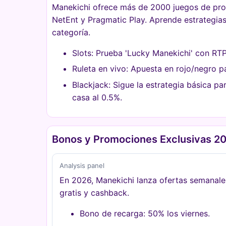
Manekichi ofrece más de 2000 juegos de pr
NetEnt y Pragmatic Play. Aprende estrategia
categoría.
Slots: Prueba 'Lucky Manekichi' con RTP
Ruleta en vivo: Apuesta en rojo/negro p
Blackjack: Sigue la estrategia básica par
casa al 0.5%.
Bonos y Promociones Exclusivas 2
Analysis panel
En 2026, Manekichi lanza ofertas semanale
gratis y cashback.
Bono de recarga: 50% los viernes.