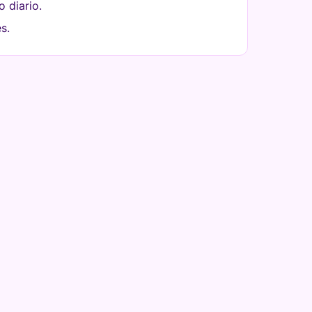
 diario.
s.