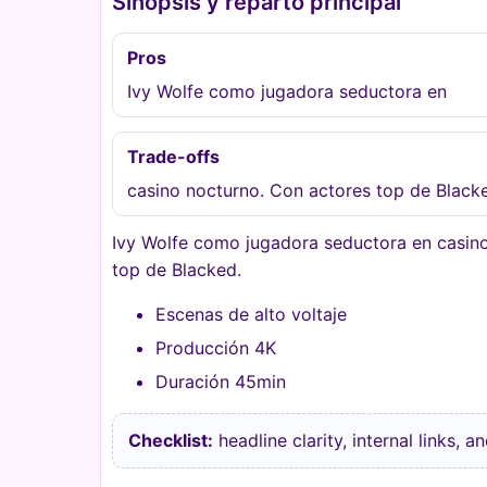
Sinopsis y reparto principal
Pros
Ivy Wolfe como jugadora seductora en
Trade-offs
casino nocturno. Con actores top de Black
Ivy Wolfe como jugadora seductora en casin
top de Blacked.
Escenas de alto voltaje
Producción 4K
Duración 45min
Checklist:
headline clarity, internal links, 