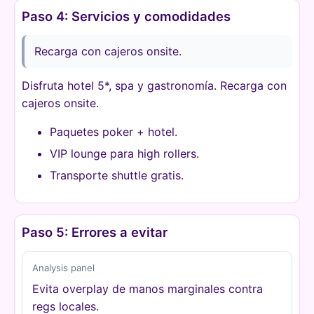
Paso 4: Servicios y comodidades
Recarga con cajeros onsite.
Disfruta hotel 5*, spa y gastronomía. Recarga con
cajeros onsite.
Paquetes poker + hotel.
VIP lounge para high rollers.
Transporte shuttle gratis.
Paso 5: Errores a evitar
Analysis panel
Evita overplay de manos marginales contra
regs locales.