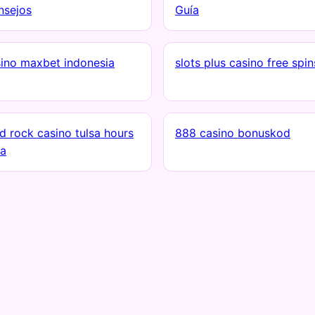
nsejos
Guía
ino maxbet indonesia
slots plus casino free spin
d rock casino tulsa hours
888 casino bonuskod
ía