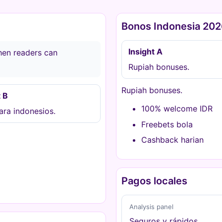
Bonos Indonesia 20
Insight A
hen readers can
Rupiah bonuses.
Rupiah bonuses.
t B
100% welcome IDR
para indonesios.
Freebets bola
Cashback harian
Pagos locales
Analysis panel
Seguros y rápidos.