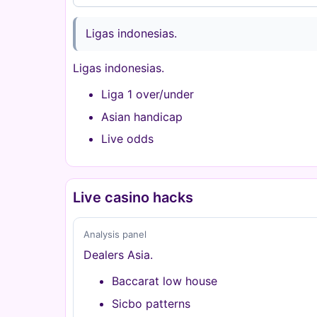
Ligas indonesias.
Ligas indonesias.
Liga 1 over/under
Asian handicap
Live odds
Live casino hacks
Analysis panel
Dealers Asia.
Baccarat low house
Sicbo patterns