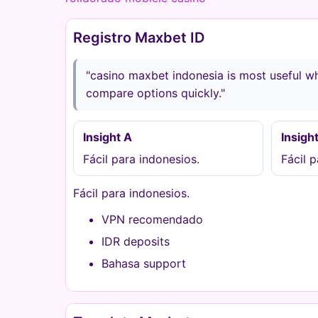
Registro Maxbet ID
"casino maxbet indonesia is most useful w
compare options quickly."
Insight A
Insigh
Fácil para indonesios.
Fácil 
Fácil para indonesios.
VPN recomendado
IDR deposits
Bahasa support