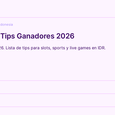
ndonesia
 Tips Ganadores 2026
 Lista de tips para slots, sports y live games en IDR.