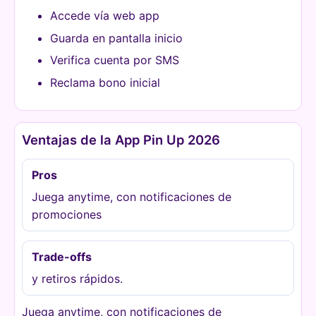
Accede vía web app
Guarda en pantalla inicio
Verifica cuenta por SMS
Reclama bono inicial
Ventajas de la App Pin Up 2026
Pros
Juega anytime, con notificaciones de
promociones
Trade-offs
y retiros rápidos.
Juega anytime, con notificaciones de