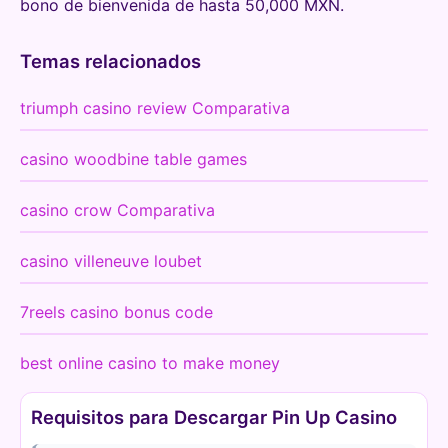
bono de bienvenida de hasta 50,000 MXN.
Temas relacionados
triumph casino review Comparativa
casino woodbine table games
casino crow Comparativa
casino villeneuve loubet
7reels casino bonus code
best online casino to make money
Requisitos para Descargar Pin Up Casino