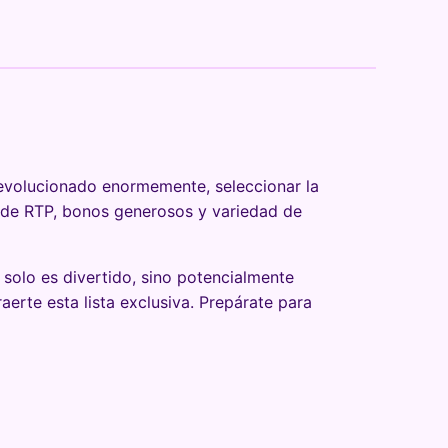
 evolucionado enormemente, seleccionar la
s de RTP, bonos generosos y variedad de
 solo es divertido, sino potencialmente
aerte esta lista exclusiva. Prepárate para