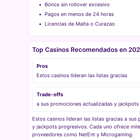
Bonos sin rollover excesivo
Pagos en menos de 24 horas
Licencias de Malta o Curazao
Top Casinos Recomendados en 20
Pros
Estos casinos lideran las listas gracias
Trade-offs
a sus promociones actualizadas y jackpots
Estos casinos lideran las listas gracias a su
y jackpots progresivos. Cada uno ofrece mil
proveedores como NetEnt y Microgaming.