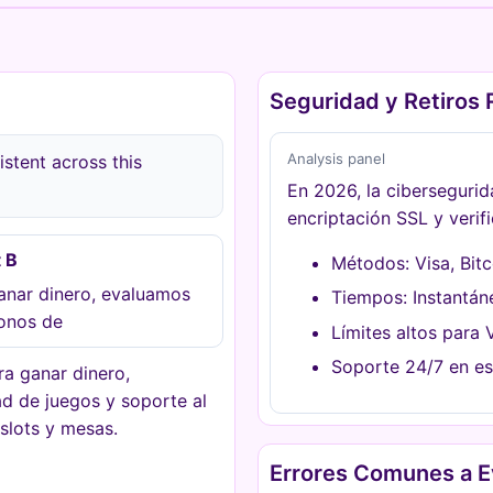
Seguridad y Retiros
Analysis panel
stent across this
En 2026, la cibersegurid
encriptación SSL y verif
t B
Métodos: Visa, Bitc
anar dinero, evaluamos
Tiempos: Instantán
onos de
Límites altos para 
Soporte 24/7 en e
ra ganar dinero,
d de juegos y soporte al
 slots y mesas.
Errores Comunes a E