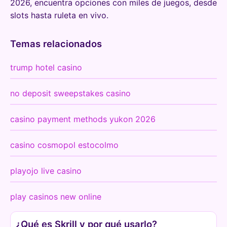
2026, encuentra opciones con miles de juegos, desde
slots hasta ruleta en vivo.
Temas relacionados
trump hotel casino
no deposit sweepstakes casino
casino payment methods yukon 2026
casino cosmopol estocolmo
playojo live casino
play casinos new online
¿Qué es Skrill y por qué usarlo?