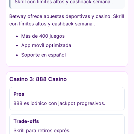
Skrill con límites altos y cashback semanal.
Betway ofrece apuestas deportivas y casino. Skrill
con límites altos y cashback semanal.
Más de 400 juegos
App móvil optimizada
Soporte en español
Casino 3: 888 Casino
Pros
888 es icónico con jackpot progresivos.
Trade-offs
Skrill para retiros exprés.