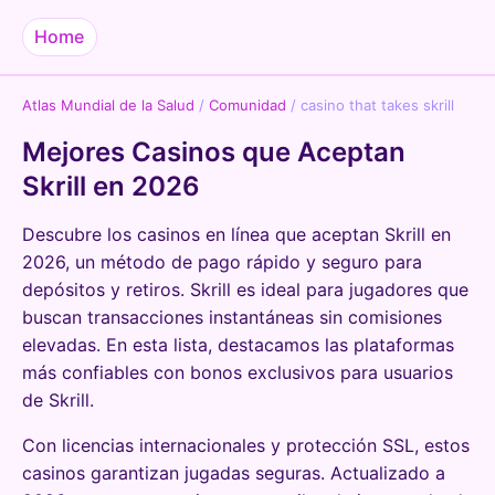
Home
Atlas Mundial de la Salud
/
Comunidad
/
casino that takes skrill
Mejores Casinos que Aceptan
Skrill en 2026
Descubre los casinos en línea que aceptan Skrill en
2026, un método de pago rápido y seguro para
depósitos y retiros. Skrill es ideal para jugadores que
buscan transacciones instantáneas sin comisiones
elevadas. En esta lista, destacamos las plataformas
más confiables con bonos exclusivos para usuarios
de Skrill.
Con licencias internacionales y protección SSL, estos
casinos garantizan jugadas seguras. Actualizado a