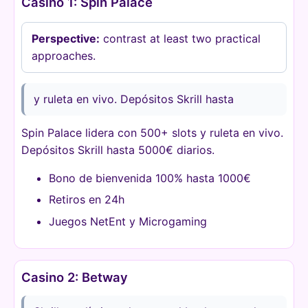
Casino 1: Spin Palace
Perspective:
contrast at least two practical
approaches.
y ruleta en vivo. Depósitos Skrill hasta
Spin Palace lidera con 500+ slots y ruleta en vivo.
Depósitos Skrill hasta 5000€ diarios.
Bono de bienvenida 100% hasta 1000€
Retiros en 24h
Juegos NetEnt y Microgaming
Casino 2: Betway