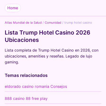
Home
Atlas Mundial de la Salud
/
Comunidad
/
trump hotel casino
Lista Trump Hotel Casino 2026
Ubicaciones
Lista completa de Trump Hotel Casino en 2026, con
ubicaciones, amenities y reseñas. Legado de lujo
gaming.
Temas relacionados
eldorado casino romania Consejos
888 casino 88 free play