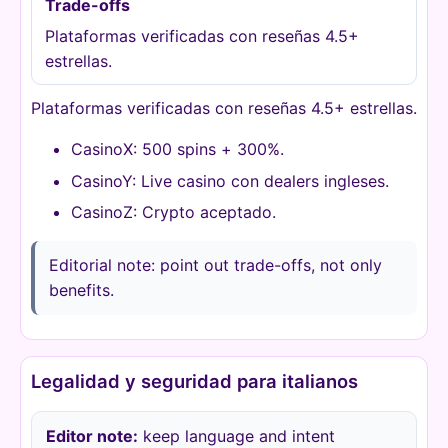
Trade-offs
Plataformas verificadas con reseñas 4.5+
estrellas.
Plataformas verificadas con reseñas 4.5+ estrellas.
CasinoX: 500 spins + 300%.
CasinoY: Live casino con dealers ingleses.
CasinoZ: Crypto aceptado.
Editorial note: point out trade-offs, not only
benefits.
Legalidad y seguridad para italianos
Editor note:
keep language and intent