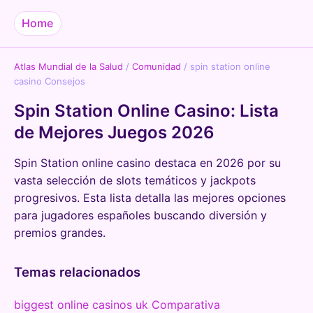
Home
Atlas Mundial de la Salud
/
Comunidad
/
spin station online
casino Consejos
Spin Station Online Casino: Lista
de Mejores Juegos 2026
Spin Station online casino destaca en 2026 por su
vasta selección de slots temáticos y jackpots
progresivos. Esta lista detalla las mejores opciones
para jugadores españoles buscando diversión y
premios grandes.
Temas relacionados
biggest online casinos uk Comparativa