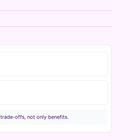
 trade-offs, not only benefits.