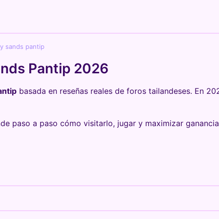
y sands pantip
ands Pantip 2026
antip
basada en reseñas reales de foros tailandeses. En 202
de paso a paso cómo visitarlo, jugar y maximizar ganancia