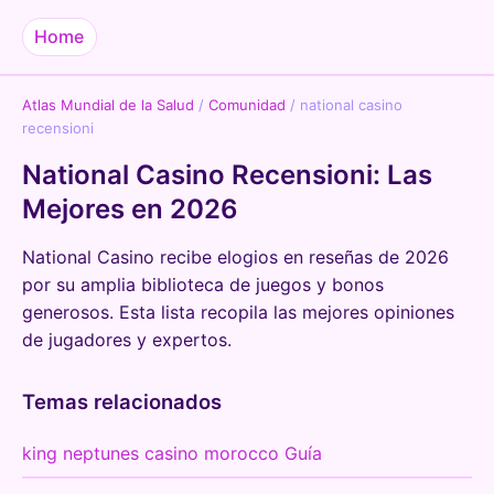
Home
Atlas Mundial de la Salud
/
Comunidad
/
national casino
recensioni
National Casino Recensioni: Las
Mejores en 2026
National Casino recibe elogios en reseñas de 2026
por su amplia biblioteca de juegos y bonos
generosos. Esta lista recopila las mejores opiniones
de jugadores y expertos.
Temas relacionados
king neptunes casino morocco Guía