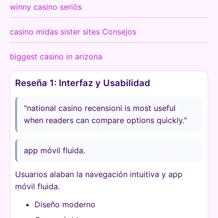
winny casino seriös
casino midas sister sites Consejos
biggest casino in arizona
Reseña 1: Interfaz y Usabilidad
"national casino recensioni is most useful
when readers can compare options quickly."
app móvil fluida.
Usuarios alaban la navegación intuitiva y app
móvil fluida.
Diseño moderno