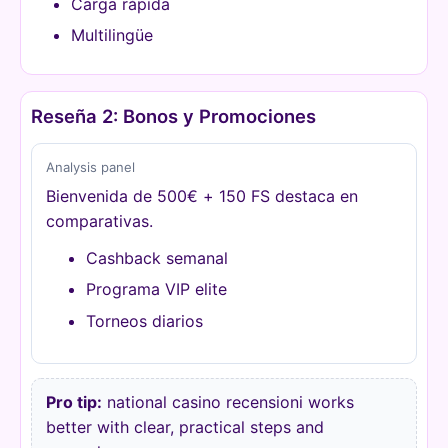
Carga rápida
Multilingüe
Reseña 2: Bonos y Promociones
Analysis panel
Bienvenida de 500€ + 150 FS destaca en
comparativas.
Cashback semanal
Programa VIP elite
Torneos diarios
Pro tip:
national casino recensioni works
better with clear, practical steps and