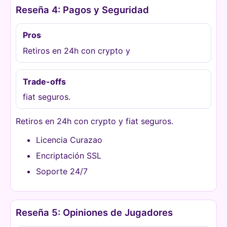
Reseña 4: Pagos y Seguridad
Pros
Retiros en 24h con crypto y
Trade-offs
fiat seguros.
Retiros en 24h con crypto y fiat seguros.
Licencia Curazao
Encriptación SSL
Soporte 24/7
Reseña 5: Opiniones de Jugadores