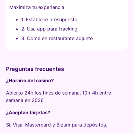
Maximiza tu experiencia.
1. Establece presupuesto
2. Usa app para tracking
3. Come en restaurante adjunto
Preguntas frecuentes
¿Horario del casino?
Abierto 24h los fines de semana, 10h-4h entre
semana en 2026.
¿Aceptan tarjetas?
Sí, Visa, Mastercard y Bizum para depósitos.