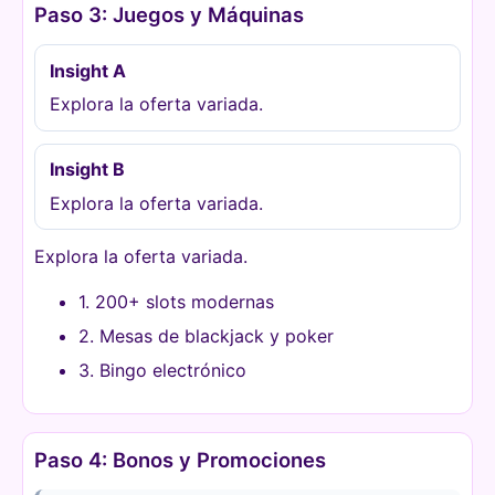
Paso 3: Juegos y Máquinas
Insight A
Explora la oferta variada.
Insight B
Explora la oferta variada.
Explora la oferta variada.
1. 200+ slots modernas
2. Mesas de blackjack y poker
3. Bingo electrónico
Paso 4: Bonos y Promociones