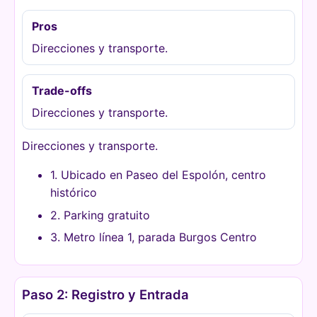
Pros
Direcciones y transporte.
Trade-offs
Direcciones y transporte.
Direcciones y transporte.
1. Ubicado en Paseo del Espolón, centro
histórico
2. Parking gratuito
3. Metro línea 1, parada Burgos Centro
Paso 2: Registro y Entrada