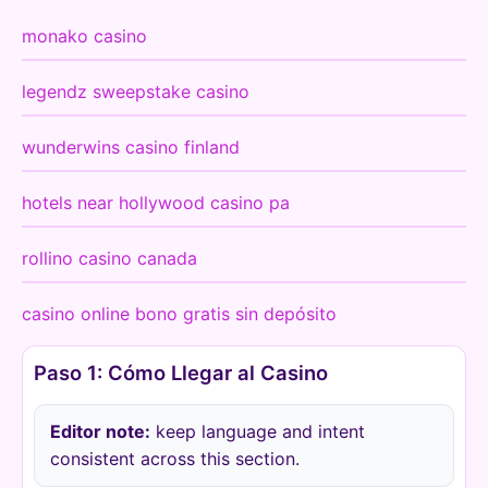
monako casino
legendz sweepstake casino
wunderwins casino finland
hotels near hollywood casino pa
rollino casino canada
casino online bono gratis sin depósito
Paso 1: Cómo Llegar al Casino
Editor note:
keep language and intent
consistent across this section.