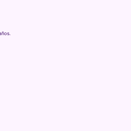
años.