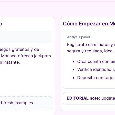
o
Cómo Empezar en M
Analysis panel
Regístrate en minutos y 
egos gratuitos y de
segura y regulada, ideal
en Mónaco ofrecen jackpots
Crea cuenta con em
 instante.
Verifica identidad
Deposita con tarjet
EDITORIAL note:
update 
and fresh examples.