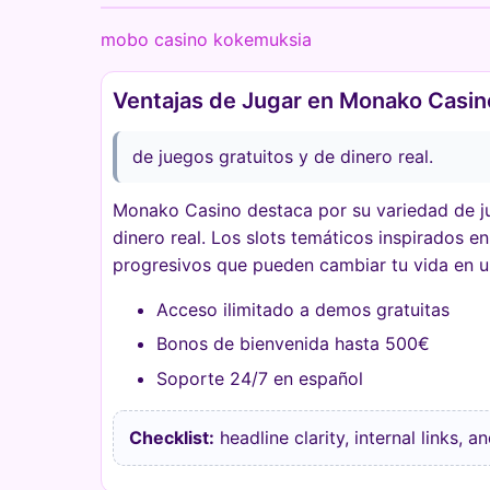
mobo casino kokemuksia
Ventajas de Jugar en Monako Casin
de juegos gratuitos y de dinero real.
Monako Casino destaca por su variedad de ju
dinero real. Los slots temáticos inspirados 
progresivos que pueden cambiar tu vida en un
Acceso ilimitado a demos gratuitas
Bonos de bienvenida hasta 500€
Soporte 24/7 en español
Checklist:
headline clarity, internal links, 