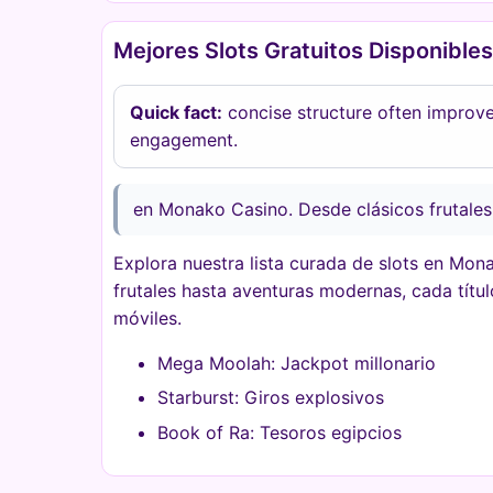
Mejores Slots Gratuitos Disponibles
Quick fact:
concise structure often improve
engagement.
en Monako Casino. Desde clásicos frutales
Explora nuestra lista curada de slots en Mon
frutales hasta aventuras modernas, cada títu
móviles.
Mega Moolah: Jackpot millonario
Starburst: Giros explosivos
Book of Ra: Tesoros egipcios