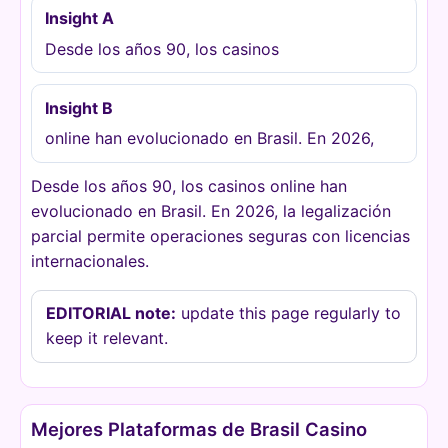
Insight A
Desde los años 90, los casinos
Insight B
online han evolucionado en Brasil. En 2026,
Desde los años 90, los casinos online han
evolucionado en Brasil. En 2026, la legalización
parcial permite operaciones seguras con licencias
internacionales.
EDITORIAL note:
update this page regularly to
keep it relevant.
Mejores Plataformas de Brasil Casino