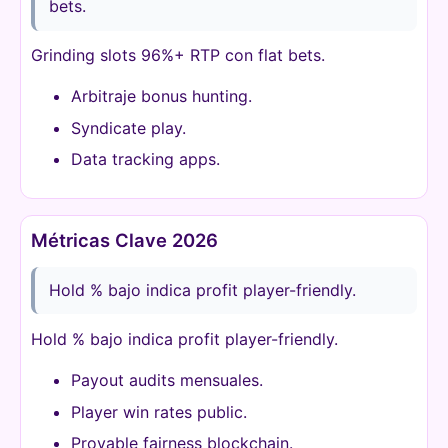
bets.
Grinding slots 96%+ RTP con flat bets.
Arbitraje bonus hunting.
Syndicate play.
Data tracking apps.
Métricas Clave 2026
Hold % bajo indica profit player-friendly.
Hold % bajo indica profit player-friendly.
Payout audits mensuales.
Player win rates public.
Provable fairness blockchain.