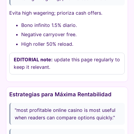
Evita high wagering; prioriza cash offers.
Bono infinito 1.5% diario.
Negative carryover free.
High roller 50% reload.
EDITORIAL note:
update this page regularly to
keep it relevant.
Estrategias para Máxima Rentabilidad
"most profitable online casino is most useful
when readers can compare options quickly."