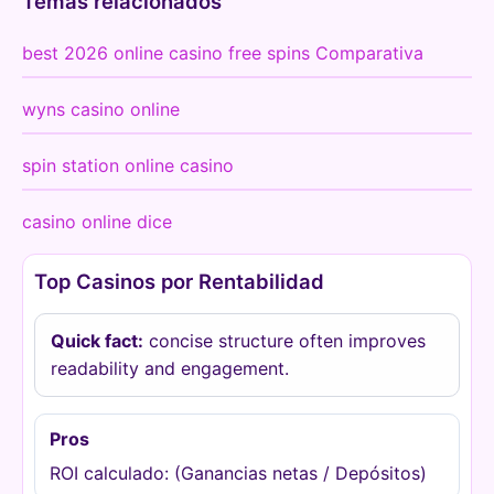
Temas relacionados
best 2026 online casino free spins Comparativa
wyns casino online
spin station online casino
casino online dice
Top Casinos por Rentabilidad
Quick fact:
concise structure often improves
readability and engagement.
Pros
ROI calculado: (Ganancias netas / Depósitos)