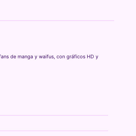
 fans de manga y waifus, con gráficos HD y