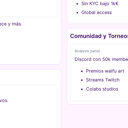
Sin KYC bajo 1k€
Global access
ece y más.
Comunidad y Torneo
Analysis panel
Discord con 50k member
Premios waifu art
Streams Twitch
Colabs studios
vos.