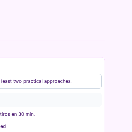
 least two practical approaches.
tiros en 30 min.
med