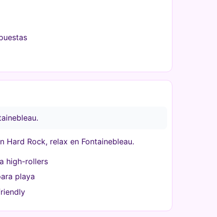
puestas
tainebleau.
 en Hard Rock, relax en Fontainebleau.
 high-rollers
para playa
riendly