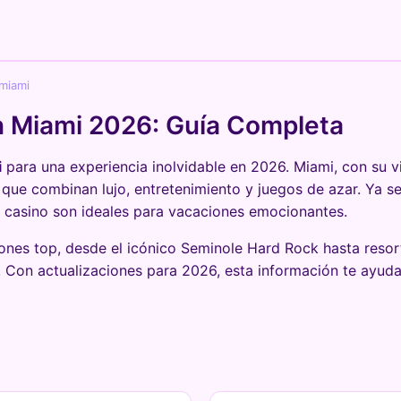
 miami
n Miami 2026: Guía Completa
i
para una experiencia inolvidable en 2026. Miami, con su v
que combinan lujo, entretenimiento y juegos de azar. Ya s
s casino son ideales para vacaciones emocionantes.
ones top, desde el icónico Seminole Hard Rock hasta reso
 Con actualizaciones para 2026, esta información te ayudar