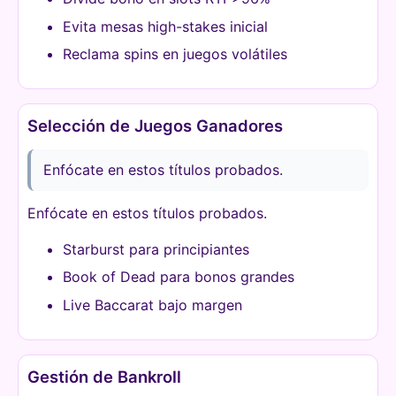
Evita mesas high-stakes inicial
Reclama spins en juegos volátiles
Selección de Juegos Ganadores
Enfócate en estos títulos probados.
Enfócate en estos títulos probados.
Starburst para principiantes
Book of Dead para bonos grandes
Live Baccarat bajo margen
Gestión de Bankroll