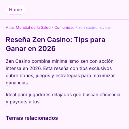
Home
Atlas Mundial de la Salud
/
Comunidad
/
zen casino review
Reseña Zen Casino: Tips para
Ganar en 2026
Zen Casino combina minimalismo zen con acción
intensa en 2026. Esta reseña con tips exclusivos
cubre bonos, juegos y estrategias para maximizar
ganancias.
Ideal para jugadores relajados que buscan eficiencia
y payouts altos.
Temas relacionados