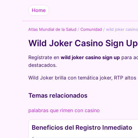
Home
Atlas Mundial de la Salud
/
Comunidad
/
wild joker casin
Wild Joker Casino Sign Up
Regístrate en
wild joker casino sign up
para ac
destacados.
Wild Joker brilla con temática joker, RTP alto
Temas relacionados
palabras que rimen con casino
Beneficios del Registro Inmediato