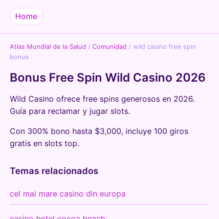
Home
Atlas Mundial de la Salud
/
Comunidad
/
wild casino free spin
bonus
Bonus Free Spin Wild Casino 2026
Wild Casino ofrece free spins generosos en 2026.
Guía para reclamar y jugar slots.
Con 300% bono hasta $3,000, incluye 100 giros
gratis en slots top.
Temas relacionados
cel mai mare casino din europa
casino hotel cocoa beach