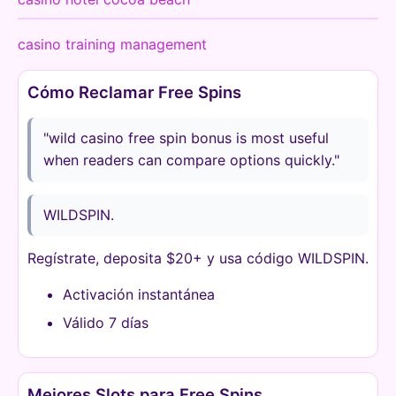
casino training management
Cómo Reclamar Free Spins
"wild casino free spin bonus is most useful
when readers can compare options quickly."
WILDSPIN.
Regístrate, deposita $20+ y usa código WILDSPIN.
Activación instantánea
Válido 7 días
Mejores Slots para Free Spins