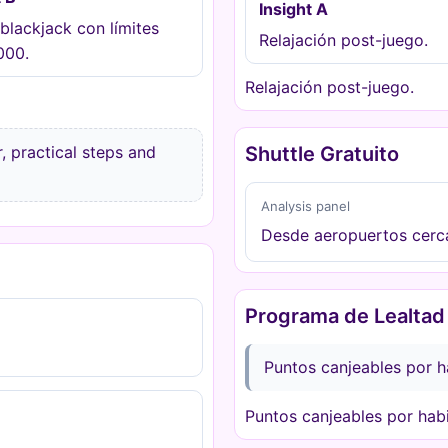
Insight A
 blackjack con límites
Relajación post-juego.
000.
Relajación post-juego.
, practical steps and
Shuttle Gratuito
Analysis panel
Desde aeropuertos cerc
Programa de Lealtad
Puntos canjeables por h
Puntos canjeables por hab