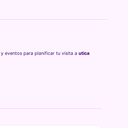
y eventos para planificar tu visita a
utica