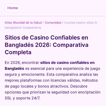
Home
Atlas Mundial de la Salud
/
Comunidad
/
trusted casino sites in
bangladesh Comparativa
Sitios de Casino Confiables en
Bangladés 2026: Comparativa
Completa
En 2026, encontrar
sitios de casino confiables en
Bangladés
es esencial para una experiencia de juego
segura y emocionante. Esta comparativa analiza las
mejores plataformas con licencias válidas, métodos
de pago locales y bonos atractivos. Descubre
opciones que priorizan la seguridad con encriptación
SSL y soporte 24/7.