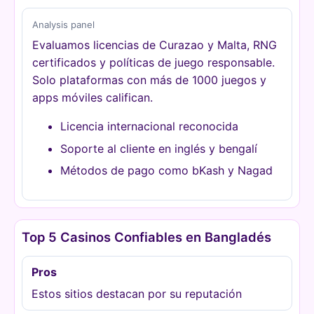
Analysis panel
Evaluamos licencias de Curazao y Malta, RNG
certificados y políticas de juego responsable.
Solo plataformas con más de 1000 juegos y
apps móviles califican.
Licencia internacional reconocida
Soporte al cliente en inglés y bengalí
Métodos de pago como bKash y Nagad
Top 5 Casinos Confiables en Bangladés
Pros
Estos sitios destacan por su reputación