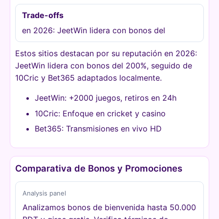
Trade-offs
en 2026: JeetWin lidera con bonos del
Estos sitios destacan por su reputación en 2026:
JeetWin lidera con bonos del 200%, seguido de
10Cric y Bet365 adaptados localmente.
JeetWin: +2000 juegos, retiros en 24h
10Cric: Enfoque en cricket y casino
Bet365: Transmisiones en vivo HD
Comparativa de Bonos y Promociones
Analysis panel
Analizamos bonos de bienvenida hasta 50.000