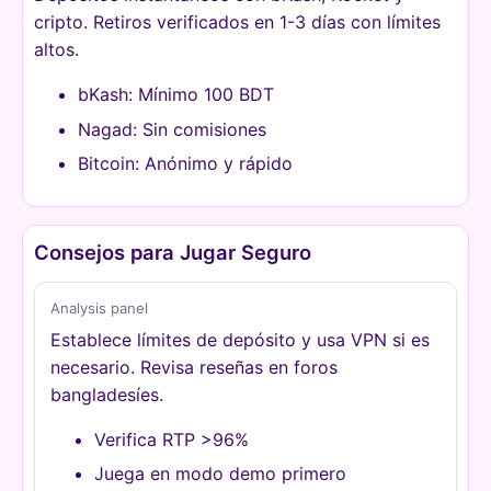
cripto. Retiros verificados en 1-3 días con límites
altos.
bKash: Mínimo 100 BDT
Nagad: Sin comisiones
Bitcoin: Anónimo y rápido
Consejos para Jugar Seguro
Analysis panel
Establece límites de depósito y usa VPN si es
necesario. Revisa reseñas en foros
bangladesíes.
Verifica RTP >96%
Juega en modo demo primero