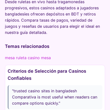
Desde ruletas en vivo hasta tragamonedas
progresivos, estos casinos adaptados a jugadores
bangladesíes ofrecen depósitos en BDT y retiros
rápidos. Compara tasas de pagos, variedad de
juegos y reseñas de usuarios para elegir el ideal en
nuestra guía detallada.
Temas relacionados
mesa ruleta casino mesa
Criterios de Selección para Casinos
Confiables
"trusted casino sites in bangladesh
Comparativa is most useful when readers can
compare options quickly."