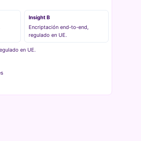
Insight B
,
Encriptación end-to-end,
regulado en UE.
regulado en UE.
es