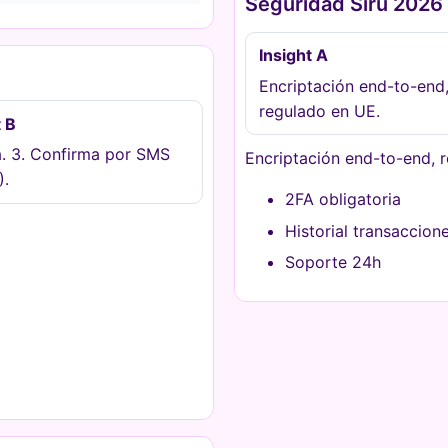
Seguridad Siru 2026
Insight A
Encriptación end-to-end
regulado en UE.
t B
a. 3. Confirma por SMS
Encriptación end-to-end, 
).
2FA obligatoria
Historial transaccion
Soporte 24h