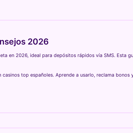
onsejos 2026
eta en 2026, ideal para depósitos rápidos vía SMS. Esta gu
en casinos top españoles. Aprende a usarlo, reclama bonos 