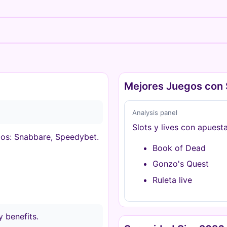
Mejores Juegos con 
Analysis panel
Slots y lives con apuesta
dos: Snabbare, Speedybet.
Book of Dead
Gonzo's Quest
Ruleta live
y benefits.