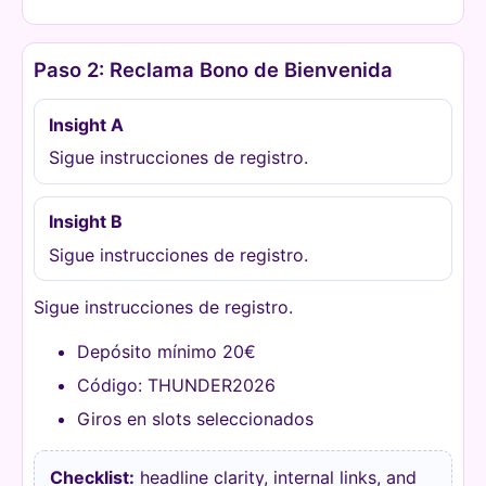
Paso 2: Reclama Bono de Bienvenida
Insight A
Sigue instrucciones de registro.
Insight B
Sigue instrucciones de registro.
Sigue instrucciones de registro.
Depósito mínimo 20€
Código: THUNDER2026
Giros en slots seleccionados
Checklist:
headline clarity, internal links, and