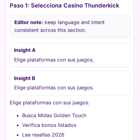
Paso 1: Selecciona Casino Thunderkick
Editor note:
keep language and intent
consistent across this section.
Insight A
Elige plataformas con sus juegos.
Insight B
Elige plataformas con sus juegos.
Elige plataformas con sus juegos.
Busca Midas Golden Touch
Verifica bonos listados
Lee reseñas 2026