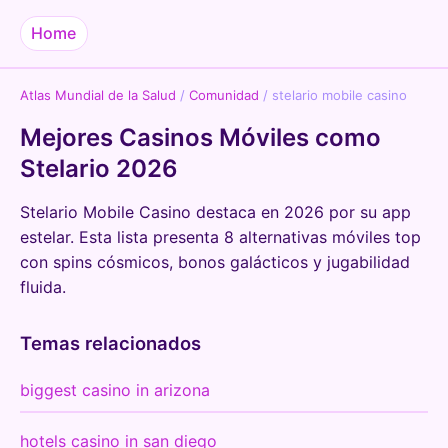
Home
Atlas Mundial de la Salud
/
Comunidad
/
stelario mobile casino
Mejores Casinos Móviles como
Stelario 2026
Stelario Mobile Casino destaca en 2026 por su app
estelar. Esta lista presenta 8 alternativas móviles top
con spins cósmicos, bonos galácticos y jugabilidad
fluida.
Temas relacionados
biggest casino in arizona
hotels casino in san diego