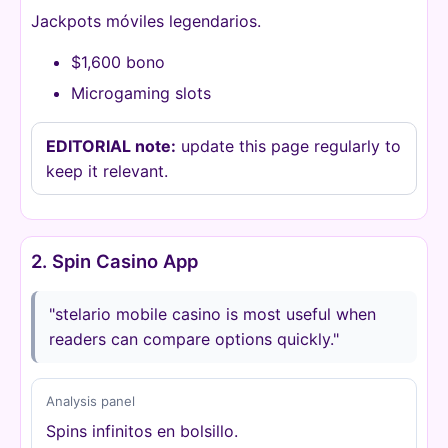
Jackpots móviles legendarios.
$1,600 bono
Microgaming slots
EDITORIAL note:
update this page regularly to
keep it relevant.
2. Spin Casino App
"stelario mobile casino is most useful when
readers can compare options quickly."
Analysis panel
Spins infinitos en bolsillo.