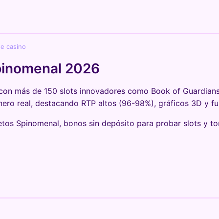
ne casino
pinomenal 2026
 con más de 150 slots innovadores como Book of Guardians 
dinero real, destacando RTP altos (96-98%), gráficos 3D y
os Spinomenal, bonos sin depósito para probar slots y to