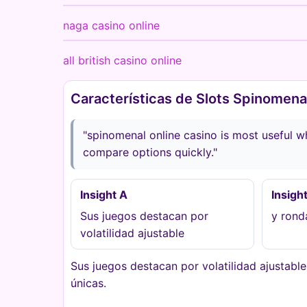
naga casino online
all british casino online
Características de Slots Spinomena
"spinomenal online casino is most useful 
compare options quickly."
Insight A
Insigh
Sus juegos destacan por
y rond
volatilidad ajustable
Sus juegos destacan por volatilidad ajustabl
únicas.