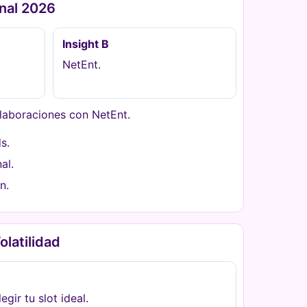
nal 2026
Insight B
NetEnt.
laboraciones con NetEnt.
s.
al.
n.
latilidad
gir tu slot ideal.