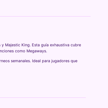
y Majestic King. Esta guía exhaustiva cubre
 funciones como Megaways.
rneos semanales. Ideal para jugadores que