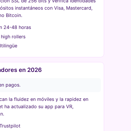
ción SSL de 256 bits y verifica identidades
ósitos instantáneos con Visa, Mastercard,
o Bitcoin.
en 24-48 horas
 high rollers
ltilingüe
adores en 2026
 en pagos.
an la fluidez en móviles y la rapidez en
et ha actualizado su app para VR,
n.
Trustpilot