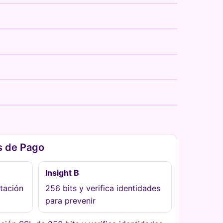
s de Pago
Insight B
tación
256 bits y verifica identidades
para prevenir