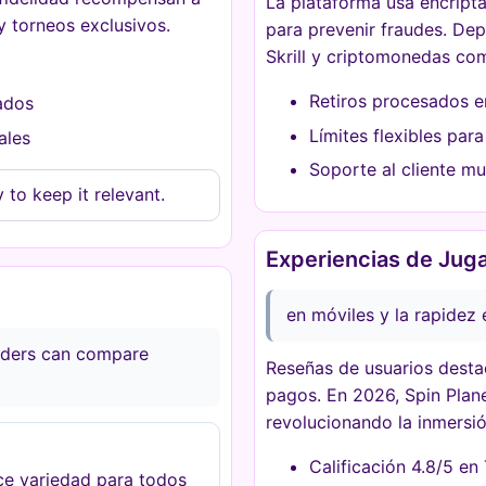
La plataforma usa encripta
 torneos exclusivos.
para prevenir fraudes. Dep
Skrill y criptomonedas com
Retiros procesados 
nados
Límites flexibles para
ales
Soporte al cliente mu
 to keep it relevant.
Experiencias de Jug
en móviles y la rapidez
eaders can compare
Reseñas de usuarios destac
pagos. En 2026, Spin Plan
revolucionando la inmersió
Calificación 4.8/5 en 
ce variedad para todos