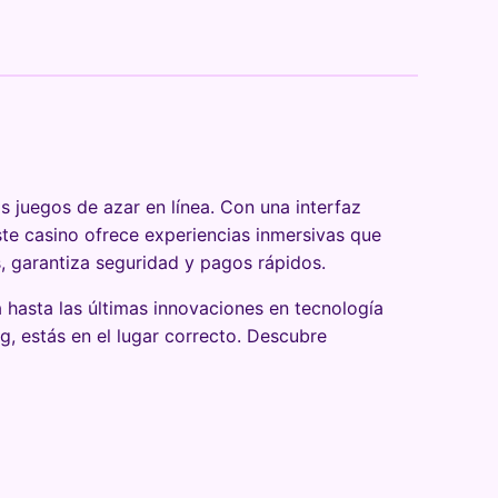
6
 juegos de azar en línea. Con una interfaz
este casino ofrece experiencias inmersivas que
s, garantiza seguridad y pagos rápidos.
 hasta las últimas innovaciones en tecnología
g, estás en el lugar correcto. Descubre