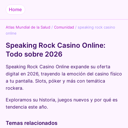
Home
Atlas Mundial de la Salud
/
Comunidad
/
speaking rock casino
online
Speaking Rock Casino Online:
Todo sobre 2026
Speaking Rock Casino Online expande su oferta
digital en 2026, trayendo la emoción del casino físico
a tu pantalla. Slots, póker y más con temática
rockera.
Exploramos su historia, juegos nuevos y por qué es
tendencia este año.
Temas relacionados