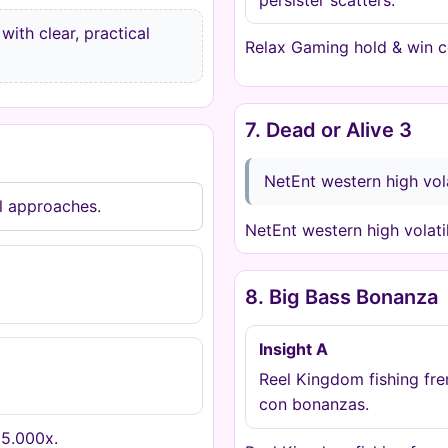
ith clear, practical
Relax Gaming hold & win co
7. Dead or Alive 3
NetEnt western high vola
al approaches.
NetEnt western high volati
8. Big Bass Bonanza
Insight A
Reel Kingdom fishing fr
con bonanzas.
 5.000x.