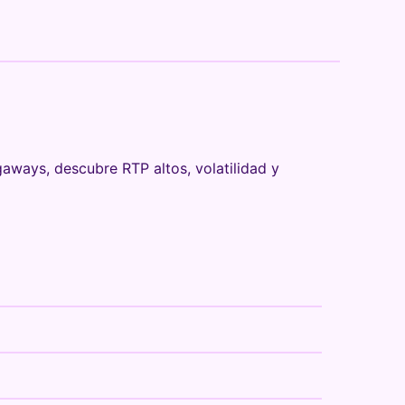
gaways, descubre RTP altos, volatilidad y