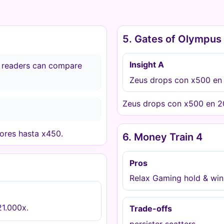
5. Gates of Olympus
Insight A
n readers can compare
Zeus drops con x500 en
Zeus drops con x500 en 2
dores hasta x450.
6. Money Train 4
Pros
Relax Gaming hold & win
21.000x.
Trade-offs
persister scatters.