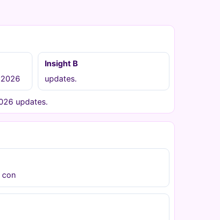
Insight B
 2026
updates.
026 updates.
 con