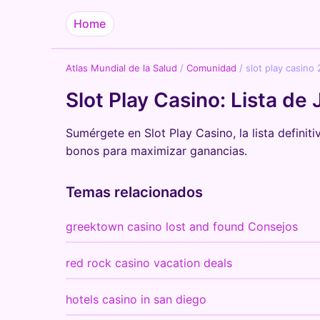
Home
Atlas Mundial de la Salud
/
Comunidad
/
slot play casino
Slot Play Casino: Lista d
Sumérgete en Slot Play Casino, la lista defini
bonos para maximizar ganancias.
Temas relacionados
greektown casino lost and found Consejos
red rock casino vacation deals
hotels casino in san diego