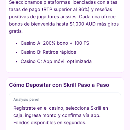
Seleccionamos plataformas licenciadas con altas
tasas de pago (RTP superior al 96%) y reseñas
positivas de jugadores aussies. Cada una ofrece
bonos de bienvenida hasta $1,000 AUD más giros
gratis.
Casino A: 200% bono + 100 FS
Casino B: Retiros rápidos
Casino C: App móvil optimizada
Cómo Depositar con Skrill Paso a Paso
Analysis panel
Regístrate en el casino, selecciona Skrill en
caja, ingresa monto y confirma vía app.
Fondos disponibles en segundos.