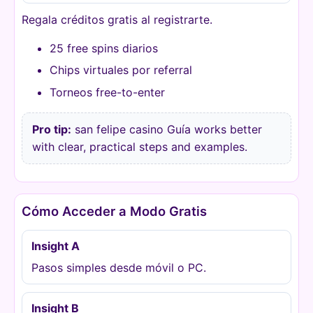
Regala créditos gratis al registrarte.
25 free spins diarios
Chips virtuales por referral
Torneos free-to-enter
Pro tip:
san felipe casino Guía works better
with clear, practical steps and examples.
Cómo Acceder a Modo Gratis
Insight A
Pasos simples desde móvil o PC.
Insight B