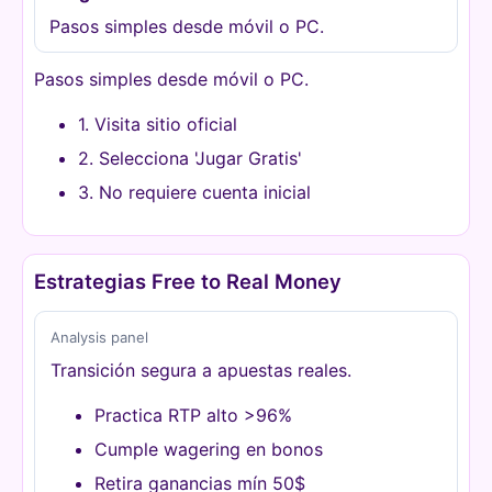
Pasos simples desde móvil o PC.
Pasos simples desde móvil o PC.
1. Visita sitio oficial
2. Selecciona 'Jugar Gratis'
3. No requiere cuenta inicial
Estrategias Free to Real Money
Analysis panel
Transición segura a apuestas reales.
Practica RTP alto >96%
Cumple wagering en bonos
Retira ganancias mín 50$