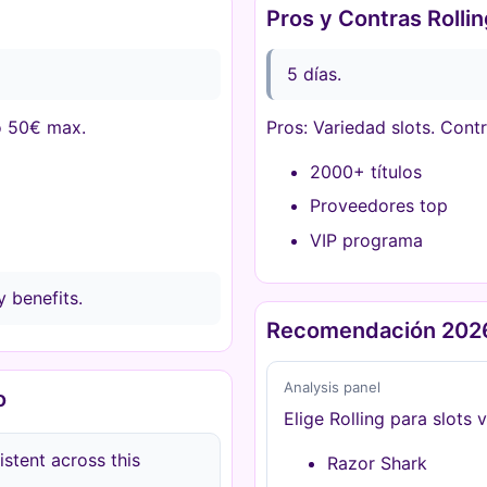
Pros y Contras Rolli
5 días.
ro 50€ max.
Pros: Variedad slots. Cont
2000+ títulos
Proveedores top
VIP programa
y benefits.
Recomendación 202
Analysis panel
o
Elige Rolling para slots 
stent across this
Razor Shark