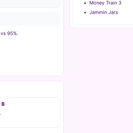
Money Train 3
Jammin Jars
 vs 95%.
t B
.