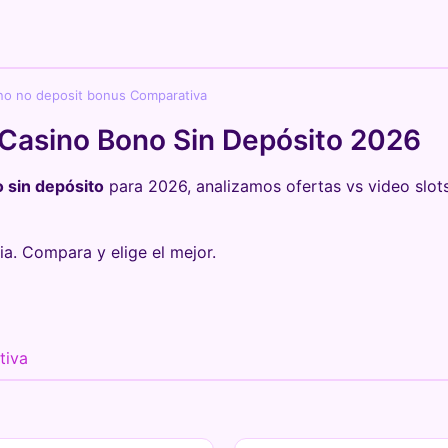
sino no deposit bonus Comparativa
 Casino Bono Sin Depósito 2026
o sin depósito
para 2026, analizamos ofertas vs video slots 
a. Compara y elige el mejor.
tiva