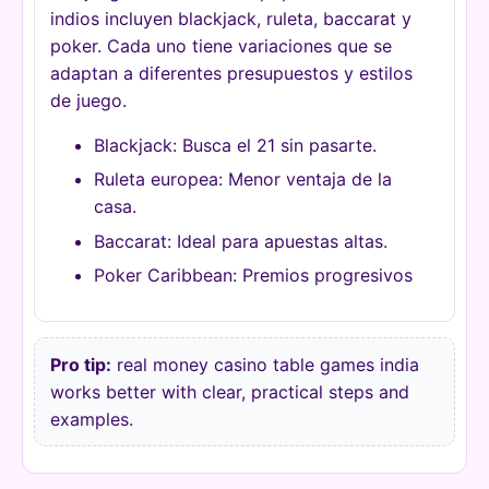
indios incluyen blackjack, ruleta, baccarat y
poker. Cada uno tiene variaciones que se
adaptan a diferentes presupuestos y estilos
de juego.
Blackjack: Busca el 21 sin pasarte.
Ruleta europea: Menor ventaja de la
casa.
Baccarat: Ideal para apuestas altas.
Poker Caribbean: Premios progresivos
Pro tip:
real money casino table games india
works better with clear, practical steps and
examples.