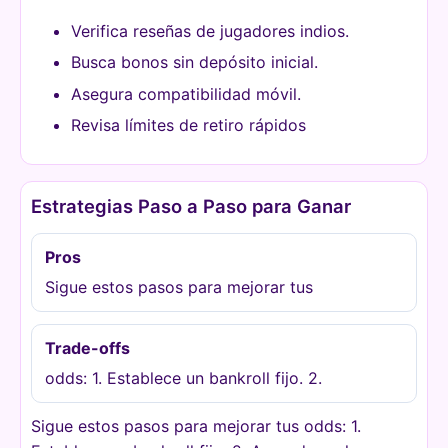
Verifica reseñas de jugadores indios.
Busca bonos sin depósito inicial.
Asegura compatibilidad móvil.
Revisa límites de retiro rápidos
Estrategias Paso a Paso para Ganar
Pros
Sigue estos pasos para mejorar tus
Trade-offs
odds: 1. Establece un bankroll fijo. 2.
Sigue estos pasos para mejorar tus odds: 1.