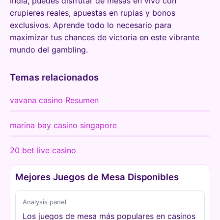
India, puedes disfrutar de mesas en vivo con
crupieres reales, apuestas en rupias y bonos
exclusivos. Aprende todo lo necesario para
maximizar tus chances de victoria en este vibrante
mundo del gambling.
Temas relacionados
vavana casino Resumen
marina bay casino singapore
20 bet live casino
Mejores Juegos de Mesa Disponibles
Analysis panel
Los juegos de mesa más populares en casinos