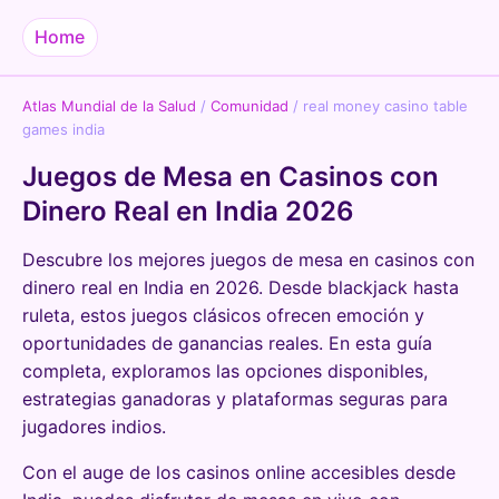
Home
Atlas Mundial de la Salud
/
Comunidad
/
real money casino table
games india
Juegos de Mesa en Casinos con
Dinero Real en India 2026
Descubre los mejores juegos de mesa en casinos con
dinero real en India en 2026. Desde blackjack hasta
ruleta, estos juegos clásicos ofrecen emoción y
oportunidades de ganancias reales. En esta guía
completa, exploramos las opciones disponibles,
estrategias ganadoras y plataformas seguras para
jugadores indios.
Con el auge de los casinos online accesibles desde